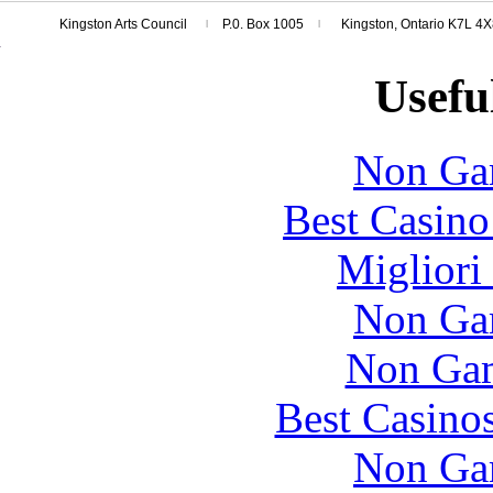
Kingston Arts Council
P.0. Box 1005
Kingston, Ontario K7L 4
l
l
Usefu
Non Ga
Best Casin
Migliori
Non Ga
Non Gam
Best Casino
Non Ga